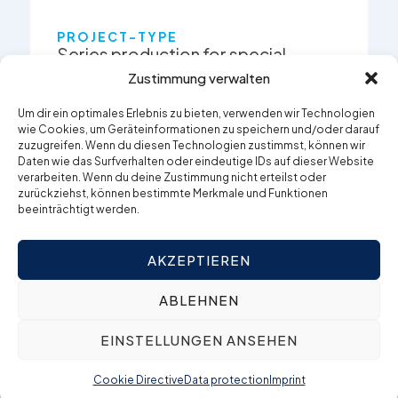
PROJECT-TYPE
Series production for special
vehicles
Zustimmung verwalten
Um dir ein optimales Erlebnis zu bieten, verwenden wir Technologien
wie Cookies, um Geräteinformationen zu speichern und/oder darauf
zuzugreifen. Wenn du diesen Technologien zustimmst, können wir
LEAD TIME
Daten wie das Surfverhalten oder eindeutige IDs auf dieser Website
16 weeks
verarbeiten. Wenn du deine Zustimmung nicht erteilst oder
zurückziehst, können bestimmte Merkmale und Funktionen
beeinträchtigt werden.
OBJECTIVE
AKZEPTIEREN
Fully machined, partially assembled and
validated components
ABLEHNEN
Very short development and design
EINSTELLUNGEN ANSEHEN
times
Decrease of weight
Cookie Directive
Data protection
Imprint