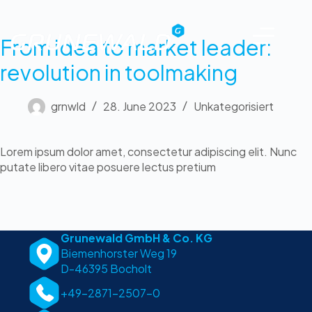
From idea to market leader:
revolution in toolmaking
grnwld
28. June 2023
Unkategorisiert
Lorem ipsum dolor amet, consectetur adipiscing elit. Nunc
putate libero vitae posuere lectus pretium
Grunewald GmbH & Co. KG
Biemenhorster Weg 19
D-46395 Bocholt
+49-2871-2507-0