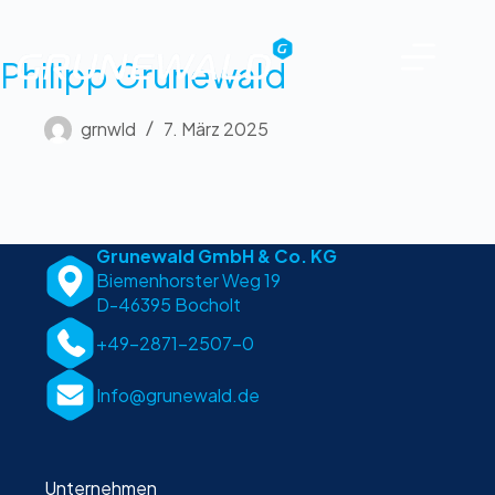
Philipp Grunewald
grnwld
7. März 2025
Grunewald GmbH & Co. KG
Biemenhorster Weg 19
D-46395 Bocholt
+49-2871-2507-0
Info@grunewald.de
Unternehmen