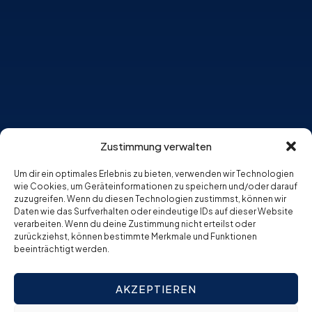
Zustimmung verwalten
Um dir ein optimales Erlebnis zu bieten, verwenden wir Technologien
wie Cookies, um Geräteinformationen zu speichern und/oder darauf
zuzugreifen. Wenn du diesen Technologien zustimmst, können wir
Daten wie das Surfverhalten oder eindeutige IDs auf dieser Website
verarbeiten. Wenn du deine Zustimmung nicht erteilst oder
zurückziehst, können bestimmte Merkmale und Funktionen
beeinträchtigt werden.
AKZEPTIEREN