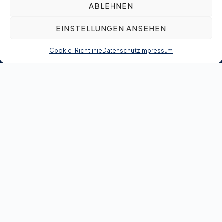
ABLEHNEN
EINSTELLUNGEN ANSEHEN
Cookie-Richtlinie
Datenschutz
Impressum
Grunewald GmbH & Co. KG
Biemenhorster Weg 19
D-46395 Bocholt
+49-2871-2507-0
Info@grunewald.de
Unternehmen
Expertise
Portfolio
Karriere
Kontakt