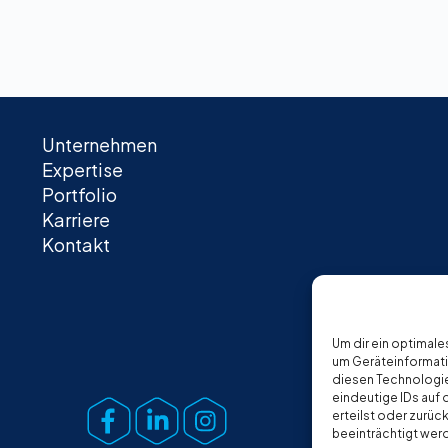
Unternehmen
Expertise
Portfolio
Karriere
Kontakt
Um dir ein optimale
um Geräteinformati
diesen Technologie
eindeutige IDs auf
erteilst oder zurü
beeinträchtigt wer