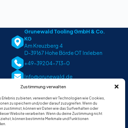
Grunewald Tooling GmbH & Co.
KG
Am Kreuzberg 4
D-39167 Hohe Börde OT Irxleben
+49-39204-713-0
Info@grunewald.de
Zustimmung verwalten
s Erlebnis zu bieten, verwenden wir Technologien wie Cookies,
onen zu speichern und/oder darauf zuzugreifen. Wenn du
n zustimmst, können wir Daten wie das Surfverhalten oder
 dieser Website verarbeiten. Wenn du deine Zustimmung nicht
ckziehst, können bestimmte Merkmale und Funktionen
den.