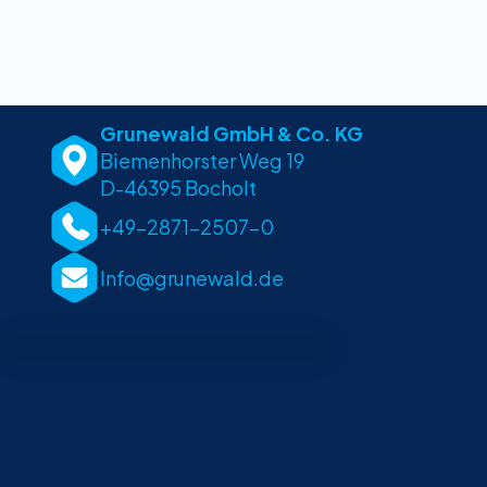
Grunewald GmbH & Co. KG
Biemenhorster Weg 19
D-46395 Bocholt
+49-2871-2507-0
Info@grunewald.de